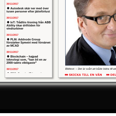
30/11/2017
Autodesk skär ner med över
tusen personer efter jätteförlust
30/11/2017
IoT: Trådlös lösning från ABB
Ability ökar drifttiden för
vindturbiner
30/11/2017
PLM: Addnode Group
förstärker Symetri med förvärvet
av MCAD
30/11/2017
Blockchain – hajpad
teknologi som, ”kan bli en av
2000-talets viktigaste”
Bildtext: – Det är svårt att både bidra till at
30/11/2017
koncernen, agera CIO och operativt driva 
ERP: Danska IT-konsulten
Columbus lägger bud på
Magnus Carlander som nu väljer att fokuse
svenska iStone
Volvokoncernen.
30/11/2017
Allians mellan ABB och HPE
varumärkesvård, en fö
ska ge intelligentare
Volvo) och en för Asie
industrianläggningar
går 3P och Powetrain 
30/11/2017
Nytt kapitel i försvarets
för inköp och produktut
problemtyngda PRIO-projekt:
Capgemeni tar över
Group Trucks Operatio