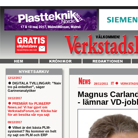
12/12/2017
DIGITALA TVILLINGAR: ”Naiv
IT
28/11/2011
VERKSTADS
tro på enkelhet”, säger
Gartneranalytiker
Magnus Carlande
10/12/2017
- lämnar VD-job
PREMIÄR för PLM&ERP
News.se! Vi har gjort om
VerkstadsForum.se: Klicka här
för att besöka vår nya sajt
08/12/2017
Vilket är det bästa PLM-
systemet? Nu kommer en helt
ny sajt om PLM och ERP