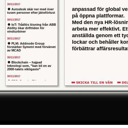
30/11/2017
anpassad för global ve
Autodesk skär ner med över
tusen personer efter jätteförlust
på öppna plattformar.
30/11/2017
Med den nya HR-lösnin
IoT: Trådlös lösning från ABB
arbeta mer effektivt. Et
Ability ökar drifttiden för
vindturbiner
anställda genom ett ty
30/11/2017
lockar och behåller k
PLM: Addnode Group
förstärker Symetri med förvärvet
förbättrar affärsresulta
av MCAD
30/11/2017
Blockchain – hajpad
teknologi som, ”kan bli en av
2000-talets viktigaste”
30/11/2017
ERP: Danska IT-konsulten
Columbus lägger bud på
svenska iStone
30/11/2017
Allians mellan ABB och HPE
ska ge intelligentare
industrianläggningar
30/11/2017
Nytt kapitel i försvarets
problemtyngda PRIO-projekt:
Capgemeni tar över