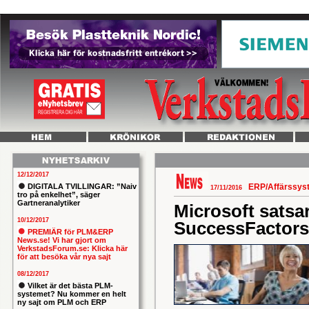
12/12/2017
DIGITALA TVILLINGAR: ”Naiv
ERP/Affärssy
17/11/2016
tro på enkelhet”, säger
Gartneranalytiker
Microsoft satsa
10/12/2017
SuccessFactors
PREMIÄR för PLM&ERP
News.se! Vi har gjort om
VerkstadsForum.se: Klicka här
för att besöka vår nya sajt
08/12/2017
Vilket är det bästa PLM-
systemet? Nu kommer en helt
ny sajt om PLM och ERP