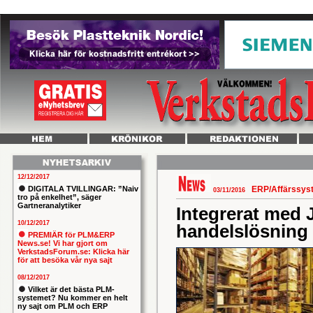
12/12/2017
DIGITALA TVILLINGAR: ”Naiv
ERP/Affärssy
03/11/2016
tro på enkelhet”, säger
Gartneranalytiker
Integrerat med 
10/12/2017
handelslösning 
PREMIÄR för PLM&ERP
News.se! Vi har gjort om
VerkstadsForum.se: Klicka här
för att besöka vår nya sajt
08/12/2017
Vilket är det bästa PLM-
systemet? Nu kommer en helt
ny sajt om PLM och ERP