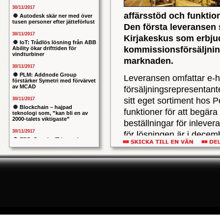
30/11/2017
affärsstöd och funktion
Autodesk skär ner med över
tusen personer efter jätteförlust
Den första leveransen s
30/11/2017
Kirjakeskus som erbjud
IoT: Trådlös lösning från ABB
kommissionsförsäljning
Ability ökar drifttiden för
vindturbiner
marknaden.
30/11/2017
PLM: Addnode Group
Leveransen omfattar e-
förstärker Symetri med förvärvet
av MCAD
försäljningsrepresentante
sitt eget sortiment hos
30/11/2017
Blockchain – hajpad
funktioner för att begära
teknologi som, ”kan bli en av
2000-talets viktigaste”
beställningar för inlever
30/11/2017
för lösningen är i decem
ERP: Danska IT-konsulten
Columbus lägger bud på
svenska iStone
Integrerad med Jeeves
30/11/2017
Systemstöd och baseras
Allians mellan ABB och HPE
ska ge intelligentare
affärssystem. Orchard 
industrianläggningar
frammarsch där en snabb
30/11/2017
kod i form av funktioner
Nytt kapitel i försvarets
problemtyngda PRIO-projekt:
Orchard supportas aktivt
Capgemeni tar över