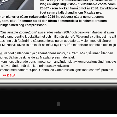
att slå ihop verksamheterna, dels presenterar man
idag en långsiktig vision - ”Sustainable Zoom-Zoom
2030” - som blickar framåt mot år 2030. En viktig de
i det senare fallet handlar om Mazdas nya
 man planerna på att redan under 2019 introducera nästa generationens
 som, citat, "kommer att bli den första kommersiella bensinmotorn som
ndningen med hög kompression".
 ”Sustainable Zoom-Zoom” aviserades redan 2007 och beskriver Mazdas strävan
ed utomordentlig krocksäkerhet och miljömässighet”. På grund av bilindustrins allt
assning och förändring så presenteras nu en uppdaterad vision med ett längre
r Mazda vill utveckla detta för att möta nya krav från människor, samhälle och miljö.
r.
När det gäller den nya generationens motor, ”SKYACTIV-X”, så innehåller den
ationer. Så här beskrivs de av Mazda i pressmaterialet:
a kommersialiserade bensinmotor som använder sig av kompressionständning, dvs
en självantänder när den komprimeras av kolvarna
gsmetod med namnet ”Spark Controlled Compression Ignitition” löser två problem
at kommersialisering av bensinmotorer med kompressionständning: att maximera
tändning är möjlig samt åstadkomma en omärkbar övergång mellan
gnisttändning.
och vässade prestanda.
Sammanfattningsvis resulterar detta i ett antal
rn kombinerar fördelarna hos bensin- och dieselmotor för att åstadkomma lägre
rera mer kraft och acceleration.
h överladdning för att minska bränsleförbrukningen gör tillsammans motorn
omentet med 10-30% jämfört med dagens SKYACTIV-G bensinmotor.
par en supereffektiv förbränning4 som förbättrar effektiviteten med 20-30% jämför