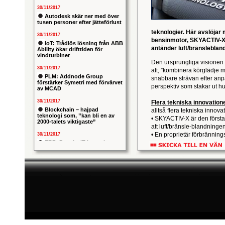
30/11/2017
Autodesk skär ner med över
tusen personer efter jätteförlust
teknologier. Här avslöjar
30/11/2017
bensinmotor, SKYACTIV-X,
IoT: Trådlös lösning från ABB
antänder luft/bränslebla
Ability ökar drifttiden för
vindturbiner
Den ursprungliga visionen
30/11/2017
att, ”kombinera körglädje m
PLM: Addnode Group
snabbare strävan efter anp
förstärker Symetri med förvärvet
perspektiv som stakar ut hu
av MCAD
30/11/2017
Flera tekniska innovatione
Blockchain – hajpad
alltså flera tekniska innov
teknologi som, ”kan bli en av
• SKYACTIV-X är den först
2000-talets viktigaste”
att luft/bränsle-blandning
• En proprietär förbrännin
30/11/2017
som tidigare har förhindr
ERP: Danska IT-konsulten
Columbus lägger bud på
området där kompressions
svenska iStone
kompressionständning och 
30/11/2017
Lägre bensinförbrukning 
Allians mellan ABB och HPE
ska ge intelligentare
egenskaper:
industrianläggningar
• Den nya förbränningsmoto
utsläpp, men samtidigt leve
30/11/2017
• Kompressionständning oc
Nytt kapitel i försvarets
responsiv och ökar vridm
problemtyngda PRIO-projekt:
Capgemeni tar över
• Kompressionständning ska