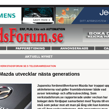
VERKSTADSFORUM.SE:S TELEGRAMREDAKTION
azda utvecklar nästa generations
Japanska fordonstillverkaren Mazda har trappat up
aktiviteterna vad gäller framtidsvisioner både vad
avser teknologi- och affärsutveckling. Som
verkstadsforum.se rapporterade under veckan har
bolaget dels fördjupat samarbetet med Toyota till en
nivå som pekar mot att man på lång sikt kan komm