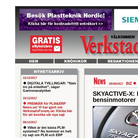
12/12/2017
DIGITALA TVILLINGAR: ”Naiv
BIZ
09/08/2017
tro på enkelhet”, säger
Gartneranalytiker
SKYACTIVE-X: M
bensinmotorer
10/12/2017
PREMIÄR för PLM&ERP
News.se! Vi har gjort om
VerkstadsForum.se: Klicka här
för att besöka vår nya sajt
08/12/2017
Vilket är det bästa PLM-
systemet? Nu kommer en helt
ny sajt om PLM och ERP