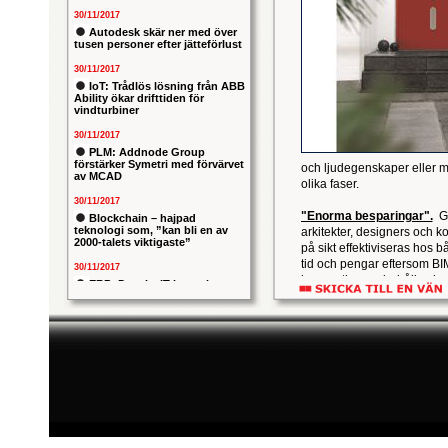
30/11/2017
Autodesk skär ner med över
tusen personer efter jätteförlust
30/11/2017
IoT: Trådlös lösning från ABB
Ability ökar drifttiden för
vindturbiner
30/11/2017
PLM: Addnode Group
förstärker Symetri med förvärvet
och ljudegenskaper eller mo
av MCAD
olika faser.
30/11/2017
"Enorma besparingar".
Ge
Blockchain – hajpad
teknologi som, ”kan bli en av
arkitekter, designers och 
2000-talets viktigaste”
på sikt effektiviseras hos
tid och pengar eftersom BI
30/11/2017
byggnation underhåll och s
ERP: Danska IT-konsulten
det nu är det hög tid att s
Columbus lägger bud på
svenska iStone
Swedoor erbjuder nu mer än
tillgängliga direkt i REVI
30/11/2017
swedoor.se/bim eller porta
Allians mellan ABB och HPE
ska ge intelligentare
industrianläggningar
30/11/2017
Nytt kapitel i försvarets
problemtyngda PRIO-projekt:
Capgemeni tar över