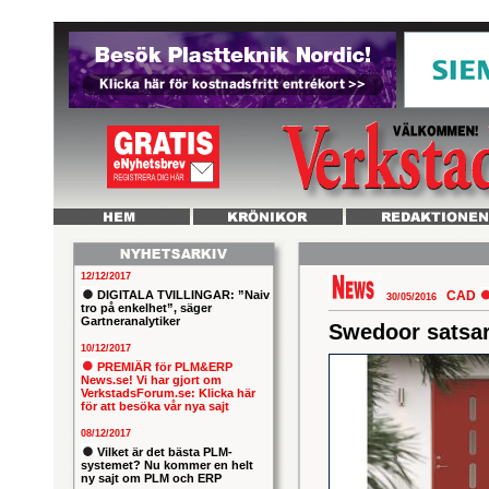
12/12/2017
DIGITALA TVILLINGAR: ”Naiv
CAD
30/05/2016
tro på enkelhet”, säger
Gartneranalytiker
Swedoor satsar 
10/12/2017
PREMIÄR för PLM&ERP
News.se! Vi har gjort om
VerkstadsForum.se: Klicka här
för att besöka vår nya sajt
08/12/2017
Vilket är det bästa PLM-
systemet? Nu kommer en helt
ny sajt om PLM och ERP