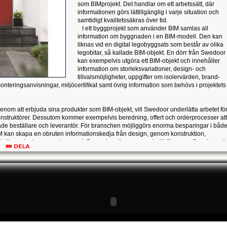
som BIMprojekt. Det handlar om ett arbetssätt, där
informationen görs lättillgänglig i varje situation och
samtidigt kvalitetssäkras över tid.
I ett byggprojekt som använder BIM samlas all
information om byggnaden i en BIM-modell. Den kan
liknas vid en digital legobyggsats som består av olika
legobitar, så kallade BIM-objekt. En dörr från Swedoor
kan exempelvis utgöra ett BIM-objekt och innehåller
information om storleksvariationer, design- och
tillvalsmöjligheter, uppgifter om isolervärden, brand-
nteringsanvisningar, miljöcertifikat samt övrig information som behövs i projektets
nom att erbjuda sina produkter som BIM-objekt, vill Swedoor underlätta arbetet fö
konstruktörer. Dessutom kommer exempelvis beredning, offert och orderprocesser att
 både beställare och leverantör. För branschen möjliggörs enorma besparingar i båd
M kan skapa en obruten informationskedja från design, genom konstruktion,
lutligen rivning av en byggnad. Branschen är mogen och därför anser Swedoor att
om tillverkaren vara med och påverka digitaliseringen.
 200 produktfamiljer som BIM-objekt och fler ligger i pipeline. Objekten finns
T och ArchiCAD via apparna från BIMobject. De kan även laddas ned via
len bimobject.com.