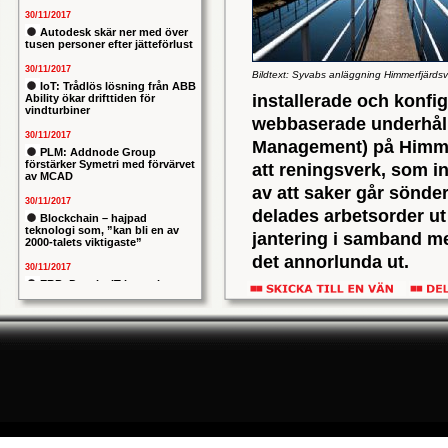
30/11/2017
Autodesk skär ner med över
tusen personer efter jätteförlust
30/11/2017
Bildtext: Syvabs anläggning Himmerfjärdsv
IoT: Trådlös lösning från ABB
installerade och konfi
Ability ökar drifttiden för
vindturbiner
webbaserade underhåll
30/11/2017
Management) på Himme
PLM: Addnode Group
förstärker Symetri med förvärvet
att reningsverk, som i
av MCAD
av att saker går sönde
30/11/2017
delades arbetsorder ut 
Blockchain – hajpad
teknologi som, ”kan bli en av
jantering i samband me
2000-talets viktigaste”
det annorlunda ut.
30/11/2017
Ulrich Brauer som är p
ERP: Danska IT-konsulten
Columbus lägger bud på
införandet av systemet
svenska iStone
– Vi har fått bättre ko
30/11/2017
Allians mellan ABB och HPE
saker egentligen kosta
ska ge intelligentare
sätt. Installationen gi
industrianläggningar
De är lätta att ha att 
30/11/2017
Nytt kapitel i försvarets
tycker det känns mycke
problemtyngda PRIO-projekt:
Capgemeni tar över