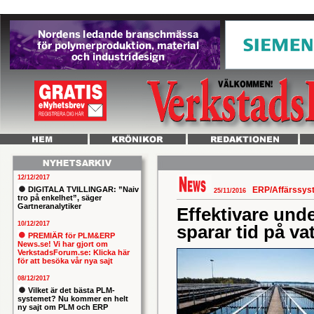
12/12/2017
DIGITALA TVILLINGAR: ”Naiv
ERP/Affärssy
25/11/2016
tro på enkelhet”, säger
Gartneranalytiker
Effektivare und
10/12/2017
sparar tid på v
PREMIÄR för PLM&ERP
News.se! Vi har gjort om
VerkstadsForum.se: Klicka här
för att besöka vår nya sajt
08/12/2017
Vilket är det bästa PLM-
systemet? Nu kommer en helt
ny sajt om PLM och ERP