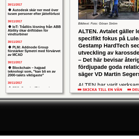
30/11/2017
Autodesk skär ner med över
tusen personer efter jätteförlust
30/11/2017
Bildtext: Foto: Göran Ström
IoT: Trådlös lösning från ABB
ALTEN. Avtalet gäller l
Ability ökar drifttiden för
vindturbiner
specifikt fokus på Lule
30/11/2017
Gestamp HardTech seda
PLM: Addnode Group
förstärker Symetri med förvärvet
utveckling av karossdet
av MCAD
– Det här bevisar återi
30/11/2017
fördjupade goda relati
Blockchain – hajpad
teknologi som, ”kan bli en av
säger VD Martin Seger
2000-talets viktigaste”
30/11/2017
ALTEN har varit verksam
ERP: Danska IT-konsulten
etablerade kontor i Lul
Columbus lägger bud på
svenska iStone
finns i 20 länder, och h
30/11/2017
ALTEN är ett resultat av 
Allians mellan ABB och HPE
ska ge intelligentare
som levererar IT- och inge
industrianläggningar
har i Sverige 1300 anstä
30/11/2017
Stockholm, Lund, Linköp
Nytt kapitel i försvarets
problemtyngda PRIO-projekt:
Kunderna återfinns främs
Capgemeni tar över