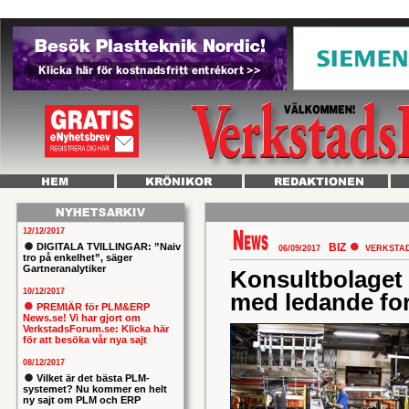
12/12/2017
DIGITALA TVILLINGAR: ”Naiv
BIZ
06/09/2017
VERKSTA
tro på enkelhet”, säger
Gartneranalytiker
Konsultbolaget
10/12/2017
med ledande fo
PREMIÄR för PLM&ERP
News.se! Vi har gjort om
VerkstadsForum.se: Klicka här
för att besöka vår nya sajt
08/12/2017
Vilket är det bästa PLM-
systemet? Nu kommer en helt
ny sajt om PLM och ERP