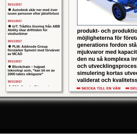
30/11/2017
Autodesk skär ner med över
tusen personer efter jätteförlust
30/11/2017
IoT: Trådlös lösning från ABB
produkt- och produkti
Ability ökar drifttiden för
vindturbiner
möjligheterna för före
30/11/2017
generations fordon stå
PLM: Addnode Group
förstärker Symetri med förvärvet
mjukvaror med kapacite
av MCAD
den nu så komplexa in
30/11/2017
och utvecklingsprocess
Blockchain – hajpad
teknologi som, ”kan bli en av
simulering kortas utve
2000-talets viktigaste”
validerat och kvalitets
30/11/2017
enligt intentionerna.
ERP: Danska IT-konsulten
Columbus lägger bud på
I detta spelar det sven
svenska iStone
under många varit stra
30/11/2017
Allians mellan ABB och HPE
sent som ifjol köpte 
ska ge intelligentare
dotterbolag.
industrianläggningar
Men företaget har flera
30/11/2017
Nytt kapitel i försvarets
annonserades att man 
problemtyngda PRIO-projekt:
Capgemeni tar över
som utvecklat en lösni