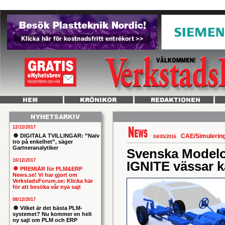
12/12/2017
DIGITALA TVILLINGAR: ”Naiv
CAE/Simulerin
04/05/2016
tro på enkelhet”, säger
Gartneranalytiker
Svenska Modelon
10/12/2017
IGNITE vässar k
PREMIÄR för PLM&ERP
News.se! Vi har gjort om
VerkstadsForum.se: Klicka här
för att besöka vår nya sajt
08/12/2017
Vilket är det bästa PLM-
systemet? Nu kommer en helt
ny sajt om PLM och ERP