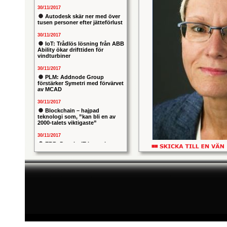
30/11/2017
Autodesk skär ner med över
tusen personer efter jätteförlust
30/11/2017
IoT: Trådlös lösning från ABB
Ability ökar drifttiden för
vindturbiner
30/11/2017
PLM: Addnode Group
förstärker Symetri med förvärvet
av MCAD
30/11/2017
Blockchain – hajpad
teknologi som, ”kan bli en av
2000-talets viktigaste”
30/11/2017
ERP: Danska IT-konsulten
Columbus lägger bud på
Bildtext: Marknaden är avvaktan
svenska iStone
på att nedgången på industrisid
Combitechs VD Marie Bredberg
30/11/2017
ökning om 13 procent jämf
Allians mellan ABB och HPE
ska ge intelligentare
industrianläggningar
30/11/2017
Nytt kapitel i försvarets
problemtyngda PRIO-projekt:
Capgemeni tar över