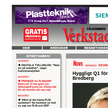
12/12/2017
DIGITALA TVILLINGAR: ”Naiv
EKON
25/04/2013
tro på enkelhet”, säger
Gartneranalytiker
Hyggligt Q1 fö
Bredberg
10/12/2017
PREMIÄR för PLM&ERP
News.se! Vi har gjort om
VerkstadsForum.se: Klicka här
för att besöka vår nya sajt
08/12/2017
Vilket är det bästa PLM-
systemet? Nu kommer en helt
ny sajt om PLM och ERP