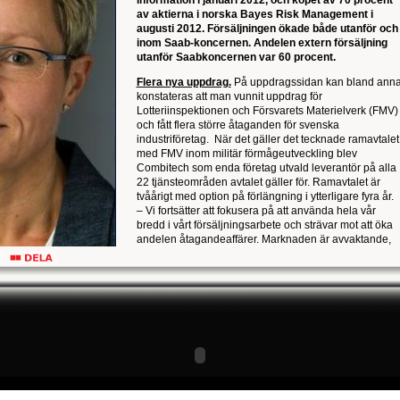
Information i januari 2012, och köpet av 70 procent
av aktierna i norska Bayes Risk Management i
augusti 2012. Försäljningen ökade både utanför och
inom Saab-koncernen. Andelen extern försäljning
utanför Saabkoncernen var 60 procent.
Flera nya uppdrag.
På uppdragssidan kan bland anna
konstateras att man vunnit uppdrag för
Lotteriinspektionen och Försvarets Materielverk (FMV)
och fått flera större åtaganden för svenska
industriföretag. När det gäller det tecknade ramavtalet
med FMV inom militär förmågeutveckling blev
Combitech som enda företag utvald leverantör på alla
22 tjänsteområden avtalet gäller för. Ramavtalet är
tvåårigt med option på förlängning i ytterligare fyra år.
– Vi fortsätter att fokusera på att använda hela vår
bredd i vårt försäljningsarbete och strävar mot att öka
andelen åtagandeaffärer. Marknaden är avvaktande,
men vissa signaler tyder på att nedgången på
de, men vissa signaler tyder
industrisidan har planat ut, säger Combitechs VD Mari
an har planat ut, säger
Bredberg.
.
Rörelseresultatet (EBIT) var 44 miljoner kronor, en
ört med samma period föregående år.