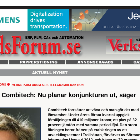
OMI
VERKSTADSFORUM.SE:S TELEGRAMREDAKTION
r Combitech: Nu planar konjunkturen ut, säger
Combitech fortsätter att växa och man gör det med
lönsamhet. Under årets första kvartal uppgick
försäljningen till 410 miljoner kronor, ett plus på 32
procent jämfört med samma period ifjol. Den stora
ökningen beror främst på etableringen av ett
utvecklingscenter i Trollhättan, förvärvet av Sörma