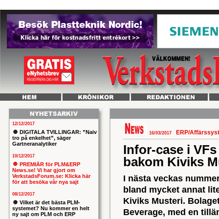
12/12/2017
DIGITALA TVILLINGAR: ”Naiv
ERP/Affärssy
16/03/2017
tro på enkelhet”, säger
Gartneranalytiker
Infor-case i VFs 
10/12/2017
bakom Kiviks M
PREMIÄR för PLM&ERP
News.se! Vi har gjort om
VerkstadsForum.se: Klicka här
I nästa veckas nummer 
för att besöka vår nya sajt
bland mycket annat lit
08/12/2017
Kiviks Musteri. Bolaget
Vilket är det bästa PLM-
systemet? Nu kommer en helt
Beverage, med en till
ny sajt om PLM och ERP