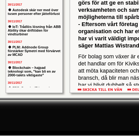
görs för att ge en stab
30/11/2017
verksamheten och sam
Autodesk skär ner med över
tusen personer efter jätteförlust
möjligheterna till spår
30/11/2017
- Eftersom vårt föret
IoT: Trådlös lösning från ABB
organisation och har e
Ability ökar drifttiden för
vindturbiner
har vi varit väldigt i
30/11/2017
säger Mattias Wistrand
PLM: Addnode Group
förstärker Symetri med förvärvet
av MCAD
För bolag som växer är e
det handlar om för Kiviks
30/11/2017
Blockchain – hajpad
att möta kapaciteten och 
teknologi som, ”kan bli en av
2000-talets viktigaste”
bransch, då blir man näs
30/11/2017
har vi blivit dubbelt så
ERP: Danska IT-konsulten
Columbus lägger bud på
svenska iStone
Lättanvänt och bransc
30/11/2017
procent under de senaste
Allians mellan ABB och HPE
ska ge intelligentare
infrastruktur. Kiviks ville 
industrianläggningar
ta tillvara framtida möjli
30/11/2017
resultatnivåer under kom
Nytt kapitel i försvarets
problemtyngda PRIO-projekt:
Beverage, dels för att m
Capgemeni tar över