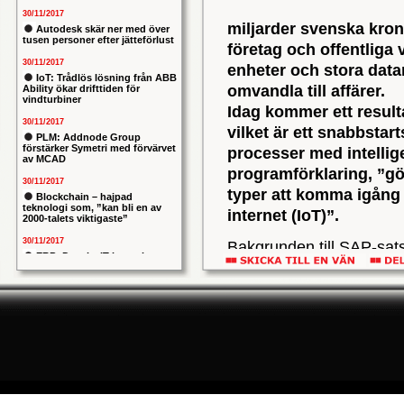
30/11/2017
miljarder svenska kron
Autodesk skär ner med över
tusen personer efter jätteförlust
företag och offentliga 
30/11/2017
enheter och stora dat
IoT: Trådlös lösning från ABB
omvandla till affärer.
Ability ökar drifttiden för
vindturbiner
Idag kommer ett result
30/11/2017
vilket är ett snabbsta
PLM: Addnode Group
förstärker Symetri med förvärvet
processer med intellig
av MCAD
programförklaring, ”gör
30/11/2017
typer att komma igång 
Blockchain – hajpad
teknologi som, ”kan bli en av
internet (IoT)”.
2000-talets viktigaste”
30/11/2017
Bakgrunden till SAP-sats
ERP: Danska IT-konsulten
som följer av IoT- och In
Columbus lägger bud på
svenska iStone
som den tyska ERP-jätten
30/11/2017
en femårig investeringsp
Allians mellan ABB och HPE
ska ge intelligentare
förvärv och ett nätverk 
industrianläggningar
(Internet of Things, IoT)
30/11/2017
SAP:s lösningsportfölj, 
Nytt kapitel i försvarets
problemtyngda PRIO-projekt:
service, support och s
Capgemeni tar över