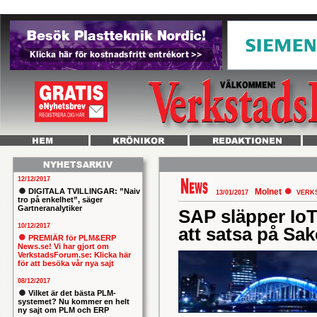
12/12/2017
DIGITALA TVILLINGAR: ”Naiv
Molnet
13/01/2017
VERK
tro på enkelhet”, säger
Gartneranalytiker
SAP släpper IoT
10/12/2017
att satsa på Sak
PREMIÄR för PLM&ERP
News.se! Vi har gjort om
VerkstadsForum.se: Klicka här
för att besöka vår nya sajt
08/12/2017
Vilket är det bästa PLM-
systemet? Nu kommer en helt
ny sajt om PLM och ERP