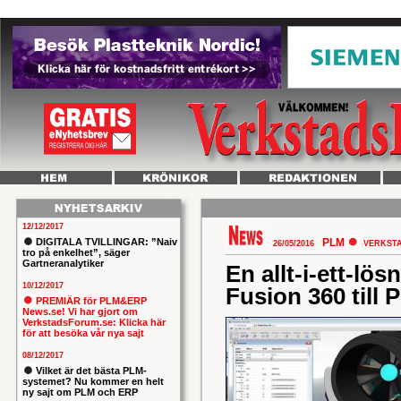
12/12/2017
DIGITALA TVILLINGAR: ”Naiv
PLM
26/05/2016
VERKST
tro på enkelhet”, säger
Gartneranalytiker
En allt-i-ett-lö
10/12/2017
Fusion 360 till 
PREMIÄR för PLM&ERP
News.se! Vi har gjort om
VerkstadsForum.se: Klicka här
för att besöka vår nya sajt
08/12/2017
Vilket är det bästa PLM-
systemet? Nu kommer en helt
ny sajt om PLM och ERP