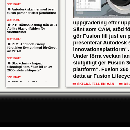
30/11/2017
Autodesk skär ner med över
tusen personer efter jätteförlust
30/11/2017
uppgradering efter uppg
IoT: Trådlös lösning från ABB
Sånt som CAM, stöd fö
Ability ökar drifttiden för
vindturbiner
gör Fusion till just en
30/11/2017
presenterar Autodesk 
PLM: Addnode Group
förstärker Symetri med förvärvet
innovationsplattform”. E
av MCAD
Under förra veckan lan
30/11/2017
slutgiltigt ger Fusion 3
Blockchain – hajpad
teknologi som, ”kan bli en av
plattform”. Fusion 360 
2000-talets viktigaste”
detta är Fusion Lifecy
30/11/2017
ordentlig utvidgning av
ERP: Danska IT-konsulten
Columbus lägger bud på
spännande nyheterna i
svenska iStone
30/11/2017
Fusion Lifecycle: PLM 
Allians mellan ABB och HPE
ska ge intelligentare
titta på Fusion Lifecyc
industrianläggningar
ett namnbyte på den tid
30/11/2017
PLM för mindre bolag. Ma
Nytt kapitel i försvarets
problemtyngda PRIO-projekt:
som finns i PLM 360, ink
Capgemeni tar över