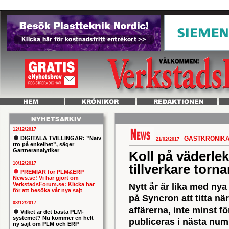
12/12/2017
DIGITALA TVILLINGAR: ”Naiv
GÄSTKRÖNIK
21/02/2017
tro på enkelhet”, säger
Gartneranalytiker
Koll på väderle
10/12/2017
tillverkare torn
PREMIÄR för PLM&ERP
News.se! Vi har gjort om
VerkstadsForum.se: Klicka här
Nytt år är lika med ny
för att besöka vår nya sajt
på Syncron att titta nä
08/12/2017
affärerna, inte minst fö
Vilket är det bästa PLM-
systemet? Nu kommer en helt
publiceras i nästa num
ny sajt om PLM och ERP