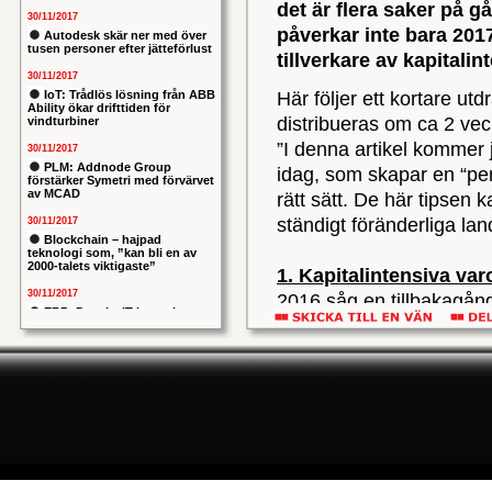
det är flera saker på 
30/11/2017
påverkar inte bara 2017
Autodesk skär ner med över
tusen personer efter jätteförlust
tillverkare av kapitali
30/11/2017
IoT: Trådlös lösning från ABB
Här följer ett kortare ut
Ability ökar drifttiden för
distribueras om ca 2 vec
vindturbiner
”I denna artikel kommer j
30/11/2017
PLM: Addnode Group
idag, som skapar en “per
förstärker Symetri med förvärvet
av MCAD
rätt sätt. De här tipsen 
ständigt föränderliga la
30/11/2017
Blockchain – hajpad
teknologi som, ”kan bli en av
2000-talets viktigaste”
1. Kapitalintensiva va
30/11/2017
2016 såg en tillbakagång 
ERP: Danska IT-konsulten
tung utrustning och indus
Columbus lägger bud på
svenska iStone
att minska under stora de
30/11/2017
hösten. En instabil markn
Allians mellan ABB och HPE
ska ge intelligentare
och flera börjar se sig om
industrianläggningar
Även om nyförsäljning av
30/11/2017
går efterförsäljningen i
Nytt kapitel i försvarets
problemtyngda PRIO-projekt:
källa för intäkter. Det är
Capgemeni tar över