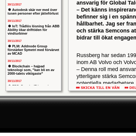
ansvarig för Global T
30/11/2017
– Det känns inspireran
Autodesk skär ner med över
tusen personer efter jätteförlust
befinner sig i en spän
30/11/2017
hållbarhet. Jag ser fra
IoT: Trådlös lösning från ABB
och stärka Semcons att
Ability ökar drifttiden för
vindturbiner
bidrar till ökat enga
30/11/2017
PLM: Addnode Group
förstärker Symetri med förvärvet
av MCAD
Russberg har sedan 1995
inom AB Volvo och Volvo
30/11/2017
Blockchain – hajpad
– Denna roll med ansvar 
teknologi som, ”kan bli en av
2000-talets viktigaste”
ytterligare stärka Semc
30/11/2017
potentiella medarbetare.
ERP: Danska IT-konsulten
passa mycket väl in i vår
Columbus lägger bud på
svenska iStone
mellan HR och hållbarhet
30/11/2017
ambitiösa jämställdhets
Allians mellan ABB och HPE
ska ge intelligentare
koncernchef på Semcon
industrianläggningar
30/11/2017
Hon tillträder den 14 au
Nytt kapitel i försvarets
problemtyngda PRIO-projekt:
ingå i Semcons koncern
Capgemeni tar över