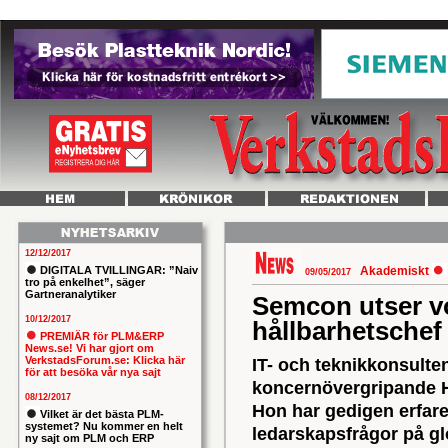
12/12/2017
DIGITALA TVILLINGAR: ”Naiv
Akademiskt
09/05/2017
tro på enkelhet”, säger
Gartneranalytiker
Semcon utser vo
10/12/2017
hållbarhetsche
PREMIÄR för PLM&ERP
News.se! Vi har gjort om
VerkstadsForum.se: Klicka här
IT- och teknikkonsulte
för att besöka vår nya sajt
koncernövergripande H
08/12/2017
Hon har gedigen erfare
Vilket är det bästa PLM-
systemet? Nu kommer en helt
ledarskapsfrågor på g
ny sajt om PLM och ERP