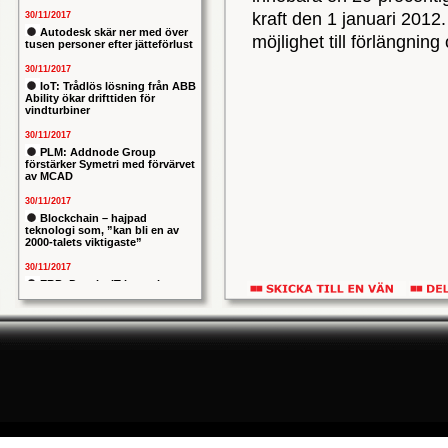
kraft den 1 januari 2012
30/11/2017
Autodesk skär ner med över
möjlighet till förlängnin
tusen personer efter jätteförlust
30/11/2017
IoT: Trådlös lösning från ABB
Ability ökar drifttiden för
vindturbiner
30/11/2017
PLM: Addnode Group
förstärker Symetri med förvärvet
av MCAD
30/11/2017
Blockchain – hajpad
teknologi som, ”kan bli en av
2000-talets viktigaste”
30/11/2017
ERP: Danska IT-konsulten
Columbus lägger bud på
svenska iStone
30/11/2017
Allians mellan ABB och HPE
ska ge intelligentare
industrianläggningar
30/11/2017
Nytt kapitel i försvarets
problemtyngda PRIO-projekt:
Capgemeni tar över