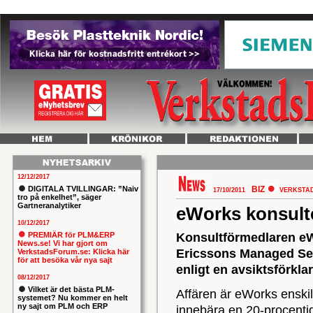
12/12/2017
DIGITALA TVILLINGAR: ”Naiv
BIZ
17/10/2011
VERKSTA
tro på enkelhet”, säger
Gartneranalytiker
eWorks konsulte
10/12/2017
PREMIÄR för PLM&ERP
Konsultförmedlaren eW
News.se! Vi har gjort om
Ericssons Managed Serv
VerkstadsForum.se: Klicka här
för att besöka vår nya sajt
enligt en avsiktsförkla
08/12/2017
Vilket är det bästa PLM-
Affären är eWorks enski
systemet? Nu kommer en helt
ny sajt om PLM och ERP
innebära en 20-procentig