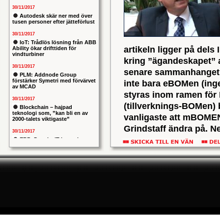
30/11/2017
Autodesk skär ner med över
tusen personer efter jätteförlust
30/11/2017
IoT: Trådlös lösning från ABB
artikeln ligger på dels
Ability ökar drifttiden för
vindturbiner
kring ”ägandeskapet” a
30/11/2017
senare sammanhanget är
PLM: Addnode Group
förstärker Symetri med förvärvet
inte bara eBOMen (ing
av MCAD
styras inom ramen fö
30/11/2017
(tillverknings-BOMen) 
Blockchain – hajpad
teknologi som, ”kan bli en av
vanligaste att mBOMEN 
2000-talets viktigaste”
Grindstaff ändra på. Ned
30/11/2017
ERP: Danska IT-konsulten
”Hur går det med Industr
Columbus lägger bud på
svenska iStone
Siemens PLM, under bola
30/11/2017
- Fint, svarade han skratt
Allians mellan ABB och HPE
ska ge intelligentare
Även om tonen är skämts
industrianläggningar
riktigt nära löningen på
30/11/2017
produktutvecklings- och t
Nytt kapitel i försvarets
problemtyngda PRIO-projekt:
syftar till.
Capgemeni tar över