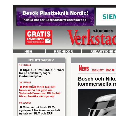
12/12/2017
DIGITALA TVILLINGAR: ”Naiv
BIZ
26/09/2017
tro på enkelhet”, säger
Gartneranalytiker
Bosch och Nikol
kommersiella 
10/12/2017
PREMIÄR för PLM&ERP
News.se! Vi har gjort om
VerkstadsForum.se: Klicka här
för att besöka vår nya sajt
08/12/2017
Vilket är det bästa PLM-
systemet? Nu kommer en helt
ny sajt om PLM och ERP