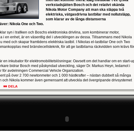
men det kommer mera. Idag meddelar t ex tyska
verkstadsjätten Bosch och det relativt okända
Nikola Motor Company att man ska släppa två
elektriska, vätgasdrivna lastbilar med nollutsläpp,
som klarar av de långa distanserna
kräver: Nikola One och Two.
lvklar syn i trafiken och Boschs elektroniska drivlina, som kombinerar motor,
da i en enhet, är en väsentlig del i utvecklingen av dessa. Tillsammans med Nikola
med och skapar framtidens elektriska lastbil. I Nikolas el-lastbilar One och Two
nkopplas med bränslecellsteknik, för att ge lastbilarna räckvidden som krävs fö
r en inkubator för elektromobilitetslösningar. Oavsett om det handlar om en start-u
lverkare bidrar Bosch med påskyndad utveckling, säger Dr. Markus Heyn, ledamot i
r för avdelningen Commercial Vehicle Organization.
ment på över 2 700 newtonmeter och 1 000 hästkrafter – nästan dubbelt så många
ch och Nikola kommer även gemensamt att utveckla det övergripande drivsystemet
nerad produktion 2021.