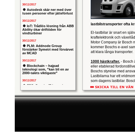
30/11/2017
Autodesk skär ner med över
tusen personer efter jätteförlust
30/11/2017
lastbilstransporter ofta 
IoT: Trådlös lösning från ABB
Ability ökar drifttiden för
El-lastbilar är snart en sjä
vindturbiner
kraftelektronik och växellå
30/11/2017
Motor Company är Bosch nu 
PLM: Addnode Group
kommer Boschs e-axel samma
förstärker Symetri med förvärvet
att klara långa transporter.
av MCAD
30/11/2017
1000 hästkrafter.
- Bosch ä
Blockchain – hajpad
eller etablerad fordonstil
teknologi som, ”kan bli en av
Boschs styrelse med ansva
2000-talets viktigaste”
Lastbilarna har ett vridmo
som dagens lastbilar. Bos
30/11/2017
för lastbilsserien, med pla
ERP: Danska IT-konsulten
Columbus lägger bud på
svenska iStone
30/11/2017
Allians mellan ABB och HPE
ska ge intelligentare
industrianläggningar
30/11/2017
Nytt kapitel i försvarets
problemtyngda PRIO-projekt:
Capgemeni tar över