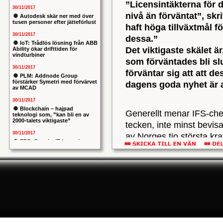
”Licensintäkterna för d
30/11/2017
nivå än förväntat”, skri
Autodesk skär ner med över
tusen personer efter jätteförlust
haft höga tillväxtmål 
30/11/2017
dessa.”
IoT: Trådlös lösning från ABB
Det viktigaste skälet är
Ability ökar drifttiden för
vindturbiner
som förväntades bli sl
30/11/2017
förväntar sig att att d
PLM: Addnode Group
förstärker Symetri med förvärvet
dagens goda nyhet är at
av MCAD
30/11/2017
Blockchain – hajpad
Generellt menar IFS-chef
teknologi som, ”kan bli en av
2000-talets viktigaste”
tecken, inte minst bevis
30/11/2017
av Norges tio största kr
ERP: Danska IT-konsulten
Applications som sitt ce
Columbus lägger bud på
svenska iStone
30/11/2017
Klart är också att licens
Allians mellan ABB och HPE
ska ge intelligentare
högt satta 2014-målen. 
industrianläggningar
års motsvarande siffra på 
30/11/2017
kronor. Ett mer positivt 
Nytt kapitel i försvarets
problemtyngda PRIO-projekt:
att vinsten ökar från 204 
Capgemeni tar över