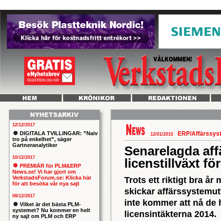
12/12/2017
DIGITALA TVILLINGAR: ”Naiv
ERP/Affärssy
12/01/2015
tro på enkelhet”, säger
Gartneranalytiker
Senarelagda aff
10/12/2017
licenstillväxt fö
PREMIÄR för PLM&ERP
News.se! Vi har gjort om
VerkstadsForum.se: Klicka här
Trots ett riktigt bra å
för att besöka vår nya sajt
skickar affärssystemut
08/12/2017
inte kommer att nå de 
Vilket är det bästa PLM-
systemet? Nu kommer en helt
licensintäkterna 2014.
ny sajt om PLM och ERP