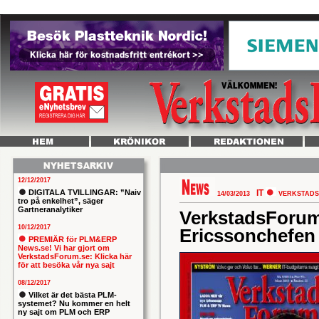
12/12/2017
DIGITALA TVILLINGAR: ”Naiv
IT
14/03/2013
VERKSTADS
tro på enkelhet”, säger
Gartneranalytiker
VerkstadsForum
10/12/2017
Ericssonchefen 
PREMIÄR för PLM&ERP
News.se! Vi har gjort om
VerkstadsForum.se: Klicka här
för att besöka vår nya sajt
08/12/2017
Vilket är det bästa PLM-
systemet? Nu kommer en helt
ny sajt om PLM och ERP