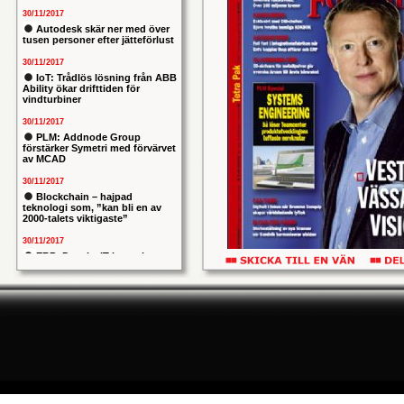
30/11/2017
Autodesk skär ner med över
tusen personer efter jätteförlust
30/11/2017
IoT: Trådlös lösning från ABB
Ability ökar drifttiden för
vindturbiner
30/11/2017
PLM: Addnode Group
förstärker Symetri med förvärvet
av MCAD
30/11/2017
Blockchain – hajpad
teknologi som, ”kan bli en av
2000-talets viktigaste”
30/11/2017
ERP: Danska IT-konsulten
Columbus lägger bud på
svenska iStone
drar igång ett samarbe
30/11/2017
Allians mellan ABB och HPE
är exponentiell och 20
ska ge intelligentare
vara uppkopplade och 
industrianläggningar
värda närmare 200 milja
30/11/2017
Nytt kapitel i försvarets
att öka tempot i utvec
problemtyngda PRIO-projekt:
Capgemeni tar över
Vestberg och SAPs San