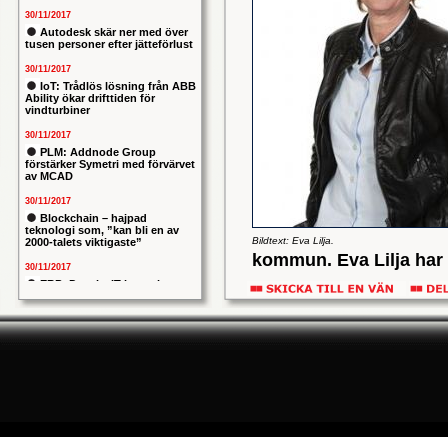
30/11/2017
Autodesk skär ner med över
tusen personer efter jätteförlust
30/11/2017
IoT: Trådlös lösning från ABB
Ability ökar drifttiden för
vindturbiner
30/11/2017
PLM: Addnode Group
förstärker Symetri med förvärvet
av MCAD
30/11/2017
Blockchain – hajpad
teknologi som, ”kan bli en av
Bildtext: Eva Lilja.
2000-talets viktigaste”
kommun. Eva Lilja har 
30/11/2017
högskola, industribra
ERP: Danska IT-konsulten
Columbus lägger bud på
I Robotdalens styrelse
svenska iStone
30/11/2017
Allians mellan ABB och HPE
Övriga styrelsemedlemma
ska ge intelligentare
industrianläggningar
Gabrielsson, Global Dire
30/11/2017
Mälardalens Högskola, J
Nytt kapitel i försvarets
problemtyngda PRIO-projekt:
Copco, Robert Larsson, 
Capgemeni tar över