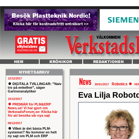
12/12/2017
DIGITALA TVILLINGAR: ”Naiv
Robotics
30/01/2017
VE
tro på enkelhet”, säger
Gartneranalytiker
Eva Lilja Robot
10/12/2017
PREMIÄR för PLM&ERP
News.se! Vi har gjort om
VerkstadsForum.se: Klicka här
för att besöka vår nya sajt
08/12/2017
Vilket är det bästa PLM-
systemet? Nu kommer en helt
ny sajt om PLM och ERP