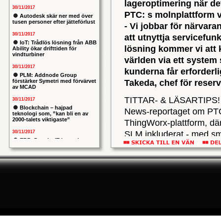
lageroptimering när det
30/11/2017
PTC: s molnplattform vi
Autodesk skär ner med över
tusen personer efter jätteförlust
- Vi jobbar för närvar
30/11/2017
att utnyttja servicefunk
IoT: Trådlös lösning från ABB
lösning kommer vi att 
Ability ökar drifttiden för
vindturbiner
världen via ett system 
30/11/2017
kunderna får erforderli
PLM: Addnode Group
förstärker Symetri med förvärvet
Takeda, chef för reser
av MCAD
TITTAR- & LÄSARTIPS! Kl
30/11/2017
Blockchain – hajpad
News-reportaget om PTCs
teknologi som, ”kan bli en av
2000-talets viktigaste”
ThingWorx-plattform, där
30/11/2017
SLM inkluderat - med sm
ERP: Danska IT-konsulten
Hur ser bolagets lösning
Columbus lägger bud på
svenska iStone
Heppelmann i VF TVs nya
30/11/2017
vår amerikanska syste
Allians mellan ABB och HPE
The Aces Up Jim Heppe
ska ge intelligentare
industrianläggningar
– TV Report
30/11/2017
Nytt kapitel i försvarets
problemtyngda PRIO-projekt:
För Hitachi Constructio
Capgemeni tar över