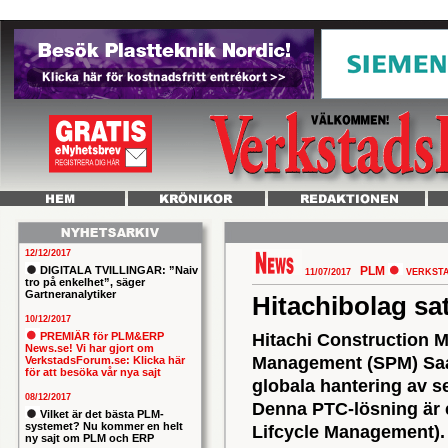
12/12/2017
DIGITALA TVILLINGAR: ”Naiv
PLM
11/07/2017
VERKST
tro på enkelhet”, säger
Gartneranalytiker
Hitachibolag sa
10/12/2017
PREMIÄR för PLM&ERP
Hitachi Construction 
News.se! Vi har gjort om
Management (SPM) SaaS 
VerkstadsForum.se: Klicka här
för att besöka vår nya sajt
globala hantering av se
08/12/2017
Denna PTC-lösning är e
Vilket är det bästa PLM-
systemet? Nu kommer en helt
Lifcycle Management). 
ny sajt om PLM och ERP