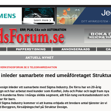
VERKSTADSFORUM.SE:S TELEGRAMREDAKTION
 inleder samarbete med umeåföretaget Struktu
sign inleder ett samarbete med Sigma Industry. De förra har en 20-årig
ign och har arbetat med kunder som Konftel, Jofa och Polar och tagit fram nya
h kunderna finns i många skilda segment, allt från tung verkstadsindustri och
ar för barn.
Sigma Industry kommer vi att kunna erbjuda ett bredare antal tjänster än vi
rd Berggren, försäljningschef på Struktur Design.