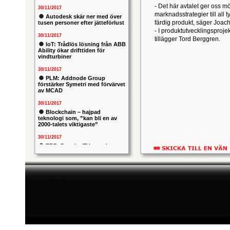
- Det här avtalet ger oss mö
30/11/2017
marknadsstrategier till all 
Autodesk skär ner med över
färdig produkt, säger Joach
tusen personer efter jätteförlust
- I produktutvecklingsproj
30/11/2017
tillägger Tord Berggren.
IoT: Trådlös lösning från ABB
Ability ökar drifttiden för
vindturbiner
30/11/2017
PLM: Addnode Group
förstärker Symetri med förvärvet
av MCAD
30/11/2017
Blockchain – hajpad
teknologi som, ”kan bli en av
2000-talets viktigaste”
30/11/2017
ERP: Danska IT-konsulten
Columbus lägger bud på
svenska iStone
30/11/2017
Allians mellan ABB och HPE
ska ge intelligentare
industrianläggningar
30/11/2017
Nytt kapitel i försvarets
problemtyngda PRIO-projekt:
Capgemeni tar över