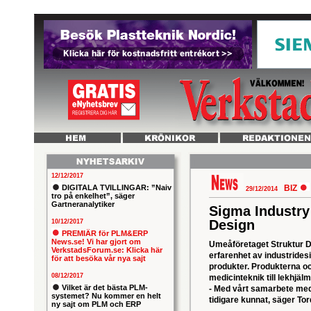
12/12/2017
DIGITALA TVILLINGAR: ”Naiv
BIZ
29/12/2014
tro på enkelhet”, säger
Gartneranalytiker
Sigma Industry
Design
10/12/2017
PREMIÄR för PLM&ERP
News.se! Vi har gjort om
Umeåföretaget Struktur De
VerkstadsForum.se: Klicka här
erfarenhet av industrides
för att besöka vår nya sajt
produkter. Produkterna oc
08/12/2017
medicinteknik till lekhjälm
Vilket är det bästa PLM-
- Med vårt samarbete med 
systemet? Nu kommer en helt
tidigare kunnat, säger To
ny sajt om PLM och ERP