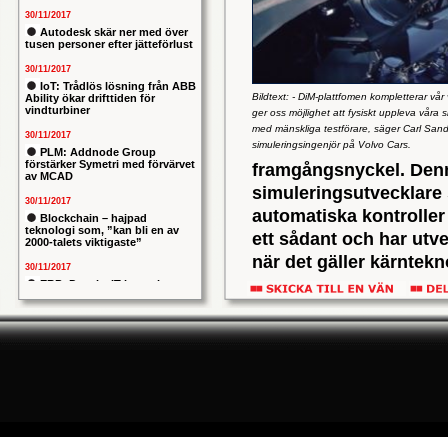
30/11/2017
Autodesk skär ner med över
tusen personer efter jätteförlust
30/11/2017
IoT: Trådlös lösning från ABB
Bildtext: - DiM-plattfomen kompletterar vår
Ability ökar drifttiden för
vindturbiner
ger oss möjlighet att fysiskt uppleva våra 
med mänskliga testförare, säger Carl San
30/11/2017
simuleringsingenjör på Volvo Cars.
PLM: Addnode Group
förstärker Symetri med förvärvet
framgångsnyckel. Den
av MCAD
simuleringsutvecklare s
30/11/2017
automatiska kontroller
Blockchain – hajpad
teknologi som, ”kan bli en av
ett sådant och har utve
2000-talets viktigaste”
när det gäller kärntek
30/11/2017
hybrider, liksom utvec
ERP: Danska IT-konsulten
Columbus lägger bud på
Den nu installerade si
svenska iStone
på Volvo Cars anläggn
30/11/2017
Allians mellan ABB och HPE
att testa och optimera 
ska ge intelligentare
pröva nya kontrollalgor
industrianläggningar
30/11/2017
VIs DiM Driving Simulato
Nytt kapitel i försvarets
problemtyngda PRIO-projekt:
kännetecknas av en mju
Capgemeni tar över