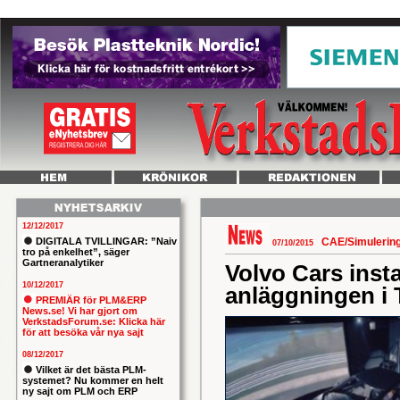
12/12/2017
DIGITALA TVILLINGAR: ”Naiv
CAE/Simulerin
07/10/2015
tro på enkelhet”, säger
Gartneranalytiker
Volvo Cars inst
10/12/2017
anläggningen i 
PREMIÄR för PLM&ERP
News.se! Vi har gjort om
VerkstadsForum.se: Klicka här
för att besöka vår nya sajt
08/12/2017
Vilket är det bästa PLM-
systemet? Nu kommer en helt
ny sajt om PLM och ERP