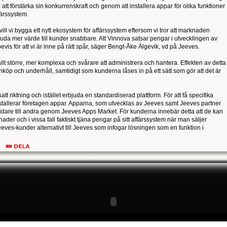
r att förstärka sin konkurrenskraft och genom att installera appar för olika funktioner
färssystem.
ll vi bygga ett nytt ekosystem för affärssystem eftersom vi tror att marknaden
uda mer värde till kunder snabbare. Att Vinnova satsar pengar i utvecklingen av
vis för att vi är inne på rätt spår, säger Bengt-Åke Älgevik, vd på Jeeves.
allt större, mer komplexa och svårare att administrera och hantera. Effekten av detta
 inköp och underhåll, samtidigt som kunderna låses in på ett sätt som gör att det är
att riktning och istället erbjuda en standardiserad plattform. För att få specifika
nstallerar företagen appar. Apparna, som utvecklas av Jeeves samt Jeeves partner
idare till andra genom Jeeves Apps Market. För kunderna innebär detta att de kan
der och i vissa fall faktiskt tjäna pengar på sitt affärssystem när man säljer
eeves-kunder alternativt till Jeeves som infogar lösningen som en funktion i
appar som våra kunder eller partners tagit fram kan mycket väl bli standard i vår
uder Jeeves en mycket attraktiv möjlighet att få ett fantastiskt affärssystem till en
-Åke Älgevik.
med Jeeves Apps Market kommer pengarna att användas till ett gemensamt projekt
eborg. Inom ramen för detta projekt kommer man titta på nya affärsmodeller där
el.