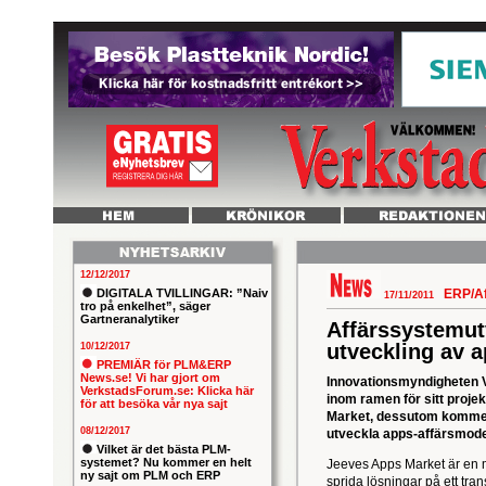
12/12/2017
DIGITALA TVILLINGAR: ”Naiv
ERP/A
17/11/2011
tro på enkelhet”, säger
Gartneranalytiker
Affärssystemut
utveckling av 
10/12/2017
PREMIÄR för PLM&ERP
News.se! Vi har gjort om
Innovationsmyndigheten V
VerkstadsForum.se: Klicka här
inom ramen för sitt proj
för att besöka vår nya sajt
Market, dessutom kommer 
08/12/2017
utveckla apps-affärsmode
Vilket är det bästa PLM-
systemet? Nu kommer en helt
Jeeves Apps Market är en m
ny sajt om PLM och ERP
sprida lösningar på ett tra