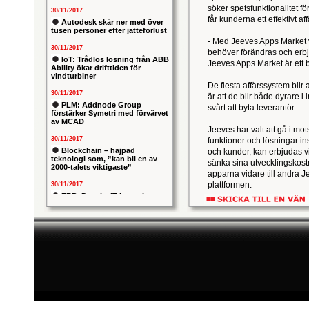
söker spetsfunktionalitet fö
30/11/2017
får kunderna ett effektivt af
Autodesk skär ner med över
tusen personer efter jätteförlust
- Med Jeeves Apps Market vi
30/11/2017
behöver förändras och erbj
IoT: Trådlös lösning från ABB
Jeeves Apps Market är ett be
Ability ökar drifttiden för
vindturbiner
De flesta affärssystem blir 
30/11/2017
är att de blir både dyrare i
PLM: Addnode Group
svårt att byta leverantör.
förstärker Symetri med förvärvet
av MCAD
Jeeves har valt att gå i mots
30/11/2017
funktioner och lösningar i
Blockchain – hajpad
och kunder, kan erbjudas v
teknologi som, ”kan bli en av
sänka sina utvecklingskostna
2000-talets viktigaste”
apparna vidare till andra J
plattformen.
30/11/2017
ERP: Danska IT-konsulten
Columbus lägger bud på
- Bra generella idéer eller 
svenska iStone
plattform. För kunderna erbj
lägre kostnad, säger Bengt
30/11/2017
Allians mellan ABB och HPE
ska ge intelligentare
Förutom att arbeta vidare 
industrianläggningar
med Handelshögskolan i Göt
Jeeves Apps Market är en d
30/11/2017
Nytt kapitel i försvarets
problemtyngda PRIO-projekt:
Capgemeni tar över