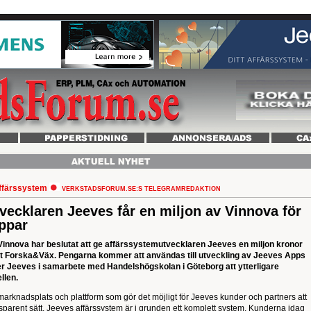
ffärssystem
VERKSTADSFORUM.SE:S TELEGRAMREDAKTION
vecklaren Jeeves får en miljon av Vinnova för
appar
innova har beslutat att ge affärssystemutvecklaren Jeeves en miljon kronor
ekt Forska&Väx. Pengarna kommer att användas till utveckling av Jeeves Apps
Jeeves i samarbete med Handelshögskolan i Göteborg att ytterligare
llen.
arknadsplats och plattform som gör det möjligt för Jeeves kunder och partners att
nsparent sätt. Jeeves affärssystem är i grunden ett komplett system. Kunderna idag