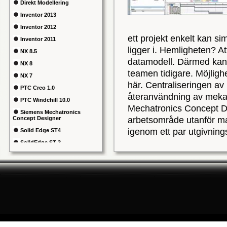
Direkt Modellering
Inventor 2013
Inventor 2012
ett projekt enkelt kan si
Inventor 2011
ligger i. Hemligheten? A
NX 8.5
datamodell. Därmed kan p
NX 8
teamen tidigare. Möjligh
NX 7
här. Centraliseringen av 
PTC Creo 1.0
återanvändning av mekat
PTC Windchill 10.0
Mechatronics Concept D
Siemens Mechatronics
Concept Designer
arbetsområde utanför mas
igenom ett par utgivnin
Solid Edge ST4
och ett system väl värt
SolidEdge ST 3
mekatroniska produkter.
SolidWorks 2013
SolidWorks 2012
Ladda ner hela testprotokollet som
SolidWorks 2011
SpaceClaim 2010