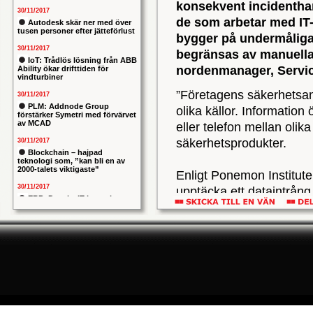
konsekvent incidentha
30/11/2017
de som arbetar med IT-
Autodesk skär ner med över
tusen personer efter jätteförlust
bygger på undermåliga 
30/11/2017
begränsas av manuella
IoT: Trådlös lösning från ABB
nordenmanager, Servic
Ability ökar drifttiden för
vindturbiner
”Företagens säkerhetsan
30/11/2017
PLM: Addnode Group
olika källor. Informatio
förstärker Symetri med förvärvet
av MCAD
eller telefon mellan olik
säkerhetsprodukter.
30/11/2017
Blockchain – hajpad
teknologi som, ”kan bli en av
2000-talets viktigaste”
Enligt Ponemon Institute 
30/11/2017
upptäcka ett dataintrång
ERP: Danska IT-konsulten
från ESG visar att 61 % 
Columbus lägger bud på
svenska iStone
försvårats de senaste t
30/11/2017
problemet dagligen, kom
Allians mellan ABB och HPE
ska ge intelligentare
undersökningen. Dåligt s
industrianläggningar
och hindrar företagens IT
30/11/2017
Nytt kapitel i försvarets
problemtyngda PRIO-projekt:
Manuella verktyg och pro
Capgemeni tar över