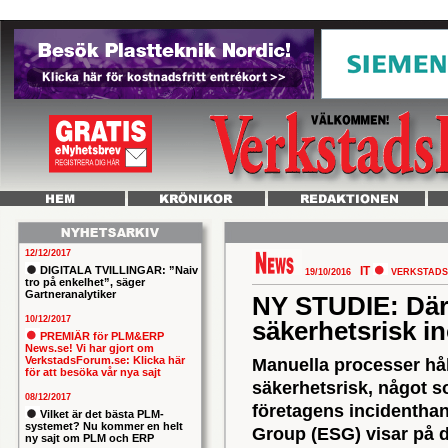
12/12/2017
DIGITALA TVILLINGAR: ”Naiv
IT
19/10/2016
VERKSTADS
tro på enkelhet”, säger
Gartneranalytiker
NY STUDIE: Därf
10/12/2017
säkerhetsrisk i
PREMIÄR för PLM&ERP
News.se! Vi har gjort om
VerkstadsForum.se: Klicka här
Manuella processer hålle
för att besöka vår nya sajt
säkerhetsrisk, något s
08/12/2017
företagens incidenthan
Vilket är det bästa PLM-
systemet? Nu kommer en helt
Group (ESG) visar på d
ny sajt om PLM och ERP